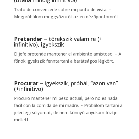
(utána mindig infinitivo!)
Trato de convencerle sobre mi punto de vista. –
Megpróbálom meggyőzni őt az én nézőpontomról.
Pretender
– törekszik valamire (+
infinitivo), igyekszik
El jefe pretende mantener el ambiente amistoso. – A
főnök igyekszik fenntartani a barátságos légkört.
Procurar
– igyekszik, próbál, “azon van”
(+infinitivo)
Procuro mantener mi peso actual, pero no es nada
fácil con la comida de mi madre. – Próbálom tartani a
jelenlegi súlyomat, de nem könnyű anyukám főztje
mellett.