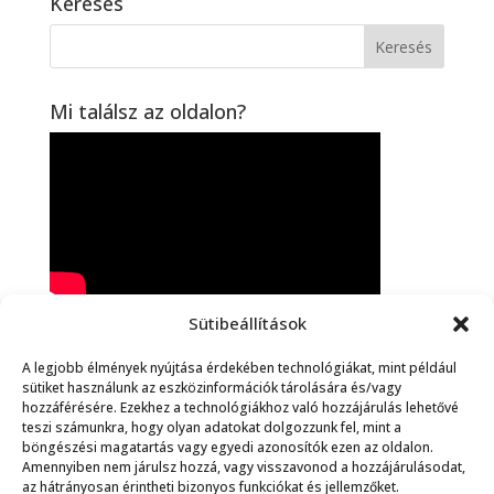
Keresés
Mi találsz az oldalon?
Sütibeállítások
Spanyol Online
A legjobb élmények nyújtása érdekében technológiákat, mint például
sütiket használunk az eszközinformációk tárolására és/vagy
hozzáférésére. Ezekhez a technológiákhoz való hozzájárulás lehetővé
teszi számunkra, hogy olyan adatokat dolgozzunk fel, mint a
Legutóbbi bejegyzések
böngészési magatartás vagy egyedi azonosítók ezen az oldalon.
Amennyiben nem járulsz hozzá, vagy visszavonod a hozzájárulásodat,
Mucho és poco: jelentésük és használatuk
az hátrányosan érintheti bizonyos funkciókat és jellemzőket.