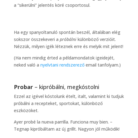
a “sikerülni” jelentés köré csoportosul.
Ha egy spanyoltanuló spontán beszél, általában elég
sokszor összekeveri a
próbálni
különböző verzióit.
Nézzük, milyen igék léteznek erre és melyik mit jelent!
(Ha nem mindig érted a példamondatok igeidejét,
neked való a
nyelvtani rendszerező
email tanfolyam.)
Probar
– kipróbálni, megkóstolni
Ezzel az igével kóstolunk ételt, italt, valamint ki tudjuk
próbálni a recepteket, sportokat, különböző
eszközöket.
Ayer probé la nueva parrilla. Funciona muy bien. –
Tegnap kipróbáltam az új grillt. Nagyon jól működik!