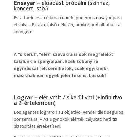
Ensayar
– előadást próbálni (színház,
koncert, stb.)
Esta tarde es la última cuando podemos ensayar para
el vals. – Ez az utolsó délután, amikor próbálhatunk a
keringőre.
A “sikerül”, “elér” szavakra is sok megfelelőt
találunk a spanyolban. Ezek többnyire
egymással felcserélhetők, csak egyiknek-
másiknak van egyéb jelentése is. Lássuk!
Lograr
– elér vmit / sikerül vmi (+infinitivo
a 2. értelemben)
Los agentes lograron su objetivo: vender diez seguros
por semana. – Az ügynökök elérték céljukat: heti tíz
biztosítást értékesíteni.