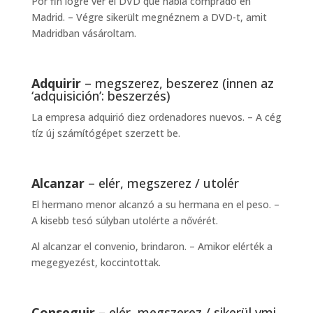
Por fin logré ver el DVD que había comprado en
Madrid. – Végre sikerült megnéznem a DVD-t, amit
Madridban vásároltam.
Adquirir
– megszerez, beszerez (innen az
‘adquisición’: beszerzés)
La empresa adquirió diez ordenadores nuevos. – A cég
tíz új számítógépet szerzett be.
Alcanzar
– elér, megszerez / utolér
El hermano menor alcanzó a su hermana en el peso. –
A kisebb tesó súlyban utolérte a nővérét.
Al alcanzar el convenio, brindaron. – Amikor elérték a
megegyezést, koccintottak.
Conseguir
– elér, megszerez / sikerül vmi