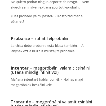
No quiero probar ningún deporte de riesgo. – Nem
akarok semmilyen extrém sportot kipróbálni.
¿Has probado ya mi pastel? – Kóstoltad már a
sütimet?
Probarse
– ruhát felpróbálni
La chica debe probarse esta blusa también. – A
lánynak ezt a blúzt is muszáj felpróbálnia.
Intentar
– megpróbálni valamit csinálni
(utána mindig infinitivo!)
Mañana intentaré hablar con él. – Holnap majd
megpróbálok beszélni vele.
Tratar de
– megpróbálni valamit csinálni