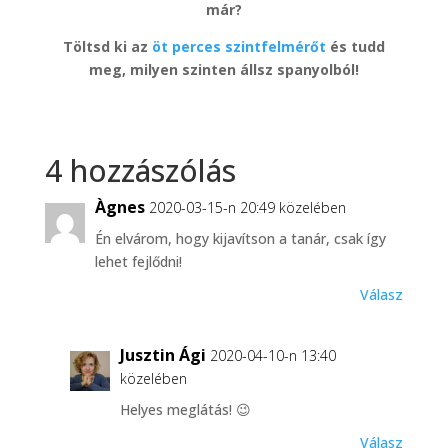
már?
Töltsd ki az
öt perces szintfelmérőt
és tudd
meg, milyen szinten állsz spanyolból!
4 hozzászólás
Àgnes
2020-03-15-n 20:49 közelében
Én elvárom, hogy kijavítson a tanár, csak így
lehet fejlődni!
Válasz
Jusztin Ági
2020-04-10-n 13:40
közelében
Helyes meglátás! 😉
Válasz