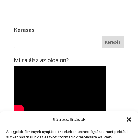
Keresés
Mi találsz az oldalon?
Sütibeállítások
Spanyol Online
A legjobb élmények nyújtása érdekében technológiákat, mint például
sütiket használunk az eszközinformációk tárolására és/vagy