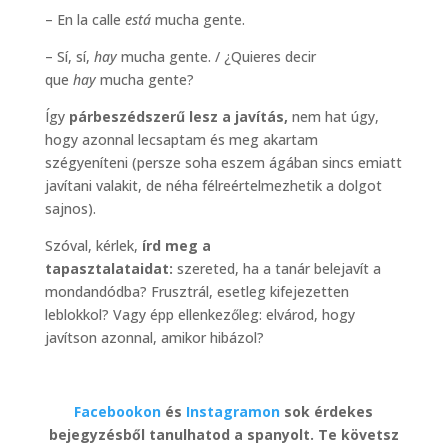
– En la calle
está
mucha gente.
– Sí, sí,
hay
mucha gente. / ¿Quieres decir
que
hay
mucha gente?
Így
párbeszédszerű lesz a javítás,
nem hat úgy,
hogy azonnal lecsaptam és meg akartam
szégyeníteni (persze soha eszem ágában sincs emiatt
javítani valakit, de néha félreértelmezhetik a dolgot
sajnos).
Szóval, kérlek,
írd meg a
tapasztalataidat:
szereted, ha a tanár belejavít a
mondandódba? Frusztrál, esetleg kifejezetten
leblokkol? Vagy épp ellenkezőleg: elvárod, hogy
javítson azonnal, amikor hibázol?
Facebookon
és
Instagramon
sok érdekes
bejegyzésből tanulhatod a spanyolt. Te követsz