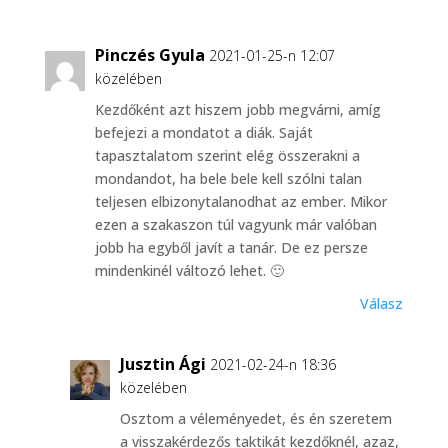
Pinczés Gyula
2021-01-25-n 12:07
közelében
Kezdőként azt hiszem jobb megvárni, amíg
befejezi a mondatot a diák. Saját
tapasztalatom szerint elég összerakni a
mondandot, ha bele bele kell szólni talan
teljesen elbizonytalanodhat az ember. Mikor
ezen a szakaszon túl vagyunk már valóban
jobb ha egyből javít a tanár. De ez persze
mindenkinél változó lehet. 🙂
Válasz
Jusztin Ági
2021-02-24-n 18:36
közelében
Osztom a véleményedet, és én szeretem
a visszakérdezős taktikát kezdőknél, azaz,