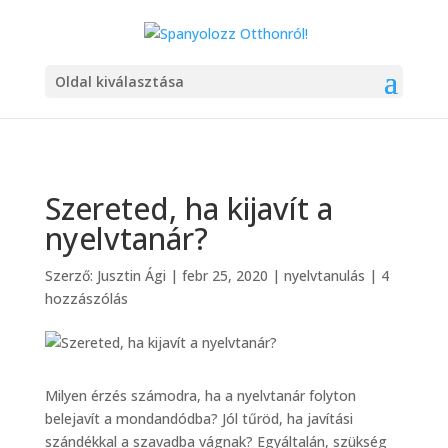
Oldal kiválasztása
Szereted, ha kijavít a
nyelvtanár?
Szerző:
Jusztin Ági
|
febr 25, 2020
|
nyelvtanulás
|
4
hozzászólás
Milyen érzés számodra, ha a nyelvtanár folyton
belejavít a mondandódba? Jól tűröd, ha javítási
szándékkal a szavadba vágnak? Egyáltalán, szükség