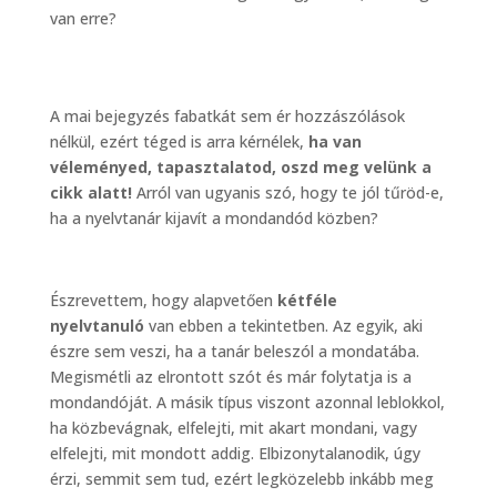
van erre?
A mai bejegyzés fabatkát sem ér hozzászólások
nélkül, ezért téged is arra kérnélek,
ha van
véleményed, tapasztalatod, oszd meg velünk a
cikk alatt
!
Arról van ugyanis szó, hogy te jól tűröd-e,
ha a nyelvtanár kijavít a mondandód közben?
Észrevettem, hogy alapvetően
kétféle
nyelvtanuló
van ebben a tekintetben. Az egyik, aki
észre sem veszi, ha a tanár beleszól a mondatába.
Megismétli az elrontott szót és már folytatja is a
mondandóját. A másik típus viszont azonnal leblokkol,
ha közbevágnak, elfelejti, mit akart mondani, vagy
elfelejti, mit mondott addig. Elbizonytalanodik, úgy
érzi, semmit sem tud, ezért legközelebb inkább meg