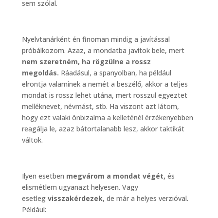
sem szólal.
Nyelvtanárként én finoman mindig a javítással
próbálkozom. Azaz, a mondatba javítok bele, mert
nem szeretném, ha rögzülne a rossz
megoldás.
Ráadásul, a spanyolban, ha például
elrontja valaminek a nemét a beszélő, akkor a teljes
mondat is rossz lehet utána, mert rosszul egyeztet
melléknevet, névmást, stb. Ha viszont azt látom,
hogy ezt valaki önbizalma a kelleténél érzékenyebben
reagálja le, azaz bátortalanabb lesz, akkor taktikát
váltok.
Ilyen esetben
megvárom a mondat végét,
és
elismétlem ugyanazt helyesen. Vagy
esetleg
visszakérdezek
, de már a helyes verzióval.
Például: