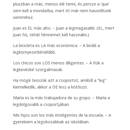
pluszban a más, menos elé tenni, és persze a ‘que’
sem kell a mondatba, mert itt már nem hasonlítunk
semmihez.
Juan es EL más alto. – Juan a legmagasabb. (EL, mert
Juan fiú, tehát hímnemet kell használni.)
La bicicleta es LA más económica. – A bicikli a
legkörnyezetkímélőbb.
Los chicos son LOS menos diligentes. – A fiúk a
legkevésbé szorgalmasak.
Ha mögé tesszük azt a csoportot, amiből a “leg”
kiemelkedik, akkor a DE lesz a kötőszó.
María es la más trabajadora de su grupo. – María a
legdolgosabb a csoportjában.
Mis hijos son los más inteligentes de la escuela. – A
gyerekeim a legokosabbak az iskolában.