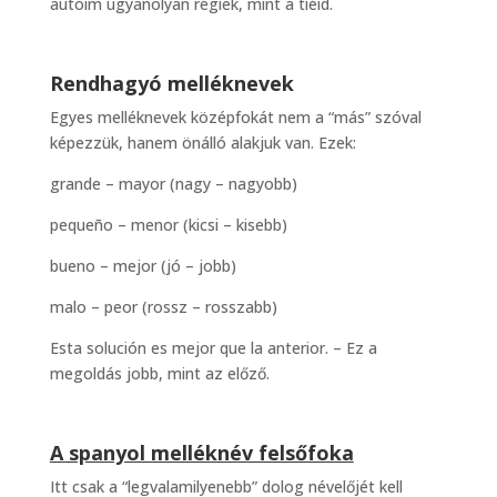
autóim ugyanolyan régiek, mint a tiéid.
Rendhagyó melléknevek
Egyes melléknevek középfokát nem a “más” szóval
képezzük, hanem önálló alakjuk van. Ezek:
grande – mayor (nagy – nagyobb)
pequeño – menor (kicsi – kisebb)
bueno – mejor (jó – jobb)
malo – peor (rossz – rosszabb)
Esta solución es mejor que la anterior. – Ez a
megoldás jobb, mint az előző.
A spanyol melléknév felsőfoka
Itt csak a “legvalamilyenebb” dolog névelőjét kell