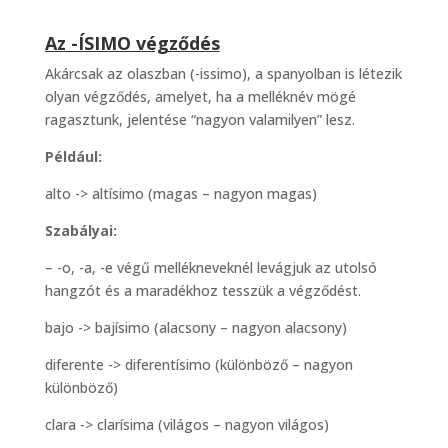
Az -ÍSIMO végződés
Akárcsak az olaszban (-issimo), a spanyolban is létezik
olyan végződés, amelyet, ha a melléknév mögé
ragasztunk, jelentése “nagyon valamilyen” lesz.
Például:
alto -> altísimo (magas – nagyon magas)
Szabályai:
– -o, -a, -e végű mellékneveknél levágjuk az utolsó
hangzót és a maradékhoz tesszük a végződést.
bajo -> bajísimo (alacsony – nagyon alacsony)
diferente -> diferentísimo (különböző – nagyon
különböző)
clara -> clarísima (világos – nagyon világos)