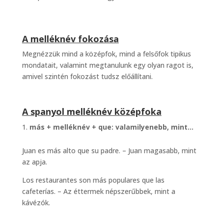
A melléknév fokozása
Megnézzük mind a középfok, mind a felsőfok tipikus
mondatait, valamint megtanulunk egy olyan ragot is,
amivel szintén fokozást tudsz előállítani.
A spanyol melléknév középfoka
más + melléknév + que: valamilyenebb, mint…
Juan es más alto que su padre. – Juan magasabb, mint
az apja.
Los restaurantes son más populares que las
cafeterías. – Az éttermek népszerűbbek, mint a
kávézók.