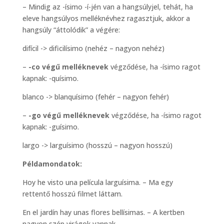
– Mindig az -ísimo -í-jén van a hangsúlyjel, tehát, ha
eleve hangsúlyos melléknévhez ragasztjuk, akkor a
hangsúly “áttolódik” a végére:
difícil -> dificilísimo (nehéz – nagyon nehéz)
–
-co végű melléknevek
végződése, ha -ísimo ragot
kapnak: -quísimo.
blanco -> blanquísimo (fehér – nagyon fehér)
–
-go végű melléknevek
végződése, ha -ísimo ragot
kapnak: -guísimo.
largo -> larguísimo (hosszú – nagyon hosszú)
Példamondatok:
Hoy he visto una película larguísima. – Ma egy
rettentő hosszú filmet láttam.
En el jardín hay unas flores bellísimas. – A kertben
nagyon szép virágok vannak.