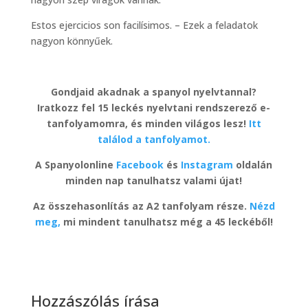
Estos ejercicios son facilísimos. – Ezek a feladatok
nagyon könnyűek.
Gondjaid akadnak a spanyol nyelvtannal?
Iratkozz fel 15 leckés nyelvtani rendszerező e-
tanfolyamomra, és minden világos lesz!
Itt
találod a tanfolyamot.
A Spanyolonline
Facebook
és
Instagram
oldalán
minden nap tanulhatsz valami újat!
Az összehasonlítás az A2 tanfolyam része.
Nézd
meg,
mi mindent tanulhatsz még a 45 leckéből!
Hozzászólás írása