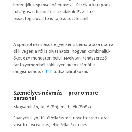
borzolják a spanyol névmások. Túl sok a kategória,
túlságosan hasonlóak az alakok. Ezzel az
összefoglalóval te is tájékozott leszel!
A spanyol névmások egyenkénti bemutatása után a
cikk végén arról is olvashatsz, hogyan kombináljuk
őket egy mondaton belül. Nyelvtani rendszerező
tanfolyamomból több ilyen húzós témát is
megismerhetsz.
ITT
tudsz feliratkozni.
Személyes névmás – pronombre
personal
Magyarul: én, te, ő (ön), mi, ti, ők (önök).
Spanyolul: yo, tú, él/ella/usted, nosotros/nosotras,
vosotros/vosotras, ellos/ellas/ustedes.