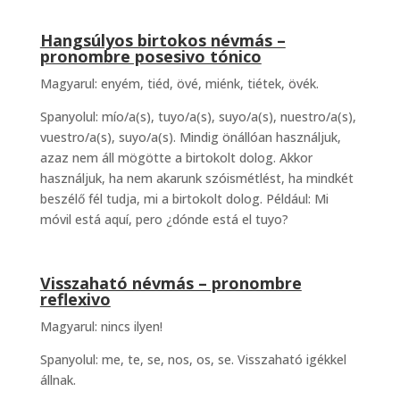
Hangsúlyos birtokos névmás –
pronombre posesivo tónico
Magyarul: enyém, tiéd, övé, miénk, tiétek, övék.
Spanyolul: mío/a(s), tuyo/a(s), suyo/a(s), nuestro/a(s),
vuestro/a(s), suyo/a(s). Mindig önállóan használjuk,
azaz nem áll mögötte a birtokolt dolog. Akkor
használjuk, ha nem akarunk szóismétlést, ha mindkét
beszélő fél tudja, mi a birtokolt dolog. Például: Mi
móvil está aquí, pero ¿dónde está el tuyo?
Visszaható névmás – pronombre
reflexivo
Magyarul: nincs ilyen!
Spanyolul: me, te, se, nos, os, se. Visszaható igékkel
állnak.