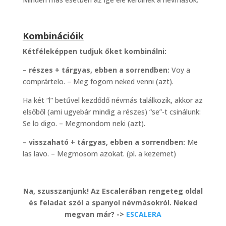
Kombinációik
Kétféleképpen tudjuk őket kombinálni:
– részes + tárgyas, ebben a sorrendben:
Voy a
comprártelo. – Meg fogom neked venni (azt).
Ha két “l” betűvel kezdődő névmás találkozik, akkor az
elsőből (ami ugyebár mindig a részes) “se”-t csinálunk:
Se lo digo. – Megmondom neki (azt).
– visszaható + tárgyas, ebben a sorrendben:
Me
las lavo. – Megmosom azokat. (pl. a kezemet)
Na, szusszanjunk! Az Escalerában rengeteg oldal
és feladat szól a spanyol névmásokról. Neked
megvan már? ->
ESCALERA