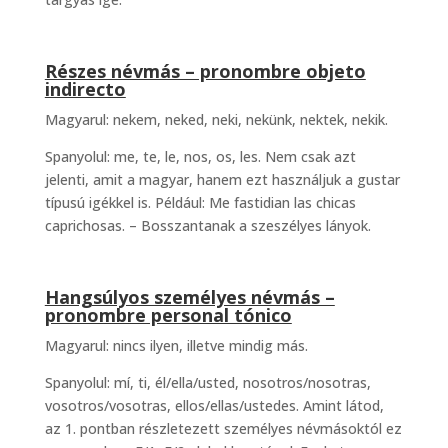
Részes névmás – pronombre objeto
indirecto
Magyarul: nekem, neked, neki, nekünk, nektek, nekik.
Spanyolul: me, te, le, nos, os, les. Nem csak azt
jelenti, amit a magyar, hanem ezt használjuk a gustar
típusú igékkel is. Például: Me fastidian las chicas
caprichosas. – Bosszantanak a szeszélyes lányok.
Hangsúlyos személyes névmás –
pronombre personal tónico
Magyarul: nincs ilyen, illetve mindig más.
Spanyolul: mí, ti, él/ella/usted, nosotros/nosotras,
vosotros/vosotras, ellos/ellas/ustedes. Amint látod,
az 1. pontban részletezett személyes névmásoktól ez