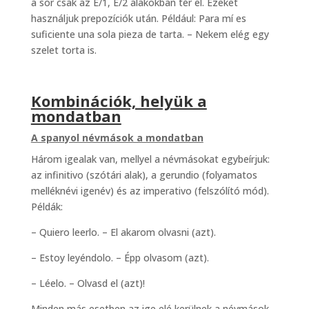
a sor csak az E/1, E/2 alakokban tér el. Ezeket
használjuk prepozíciók után. Például: Para mí es
suficiente una sola pieza de tarta. – Nekem elég egy
szelet torta is.
Kombinációk, helyük a
mondatban
A spanyol névmások a mondatban
Három igealak van, mellyel a névmásokat egybeírjuk:
az infinitivo (szótári alak), a gerundio (folyamatos
melléknévi igenév) és az imperativo (felszólító mód).
Példák:
– Quiero leerlo. – El akarom olvasni (azt).
– Estoy leyéndolo. – Épp olvasom (azt).
– Léelo. – Olvasd el (azt)!
Minden más esetben az ige elé kerülnek a névmások.