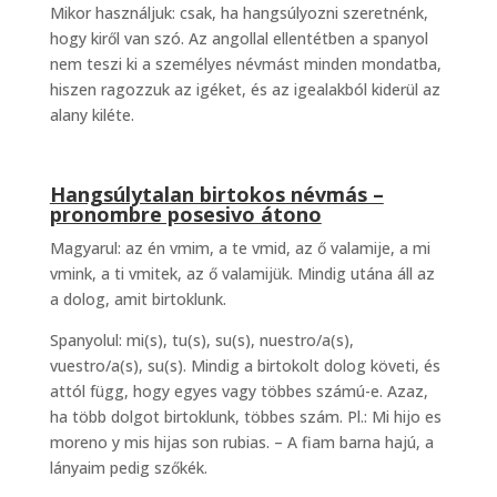
Mikor használjuk: csak, ha hangsúlyozni szeretnénk,
hogy kiről van szó. Az angollal ellentétben a spanyol
nem teszi ki a személyes névmást minden mondatba,
hiszen ragozzuk az igéket, és az igealakból kiderül az
alany kiléte.
Hangsúlytalan birtokos névmás –
pronombre posesivo átono
Magyarul: az én vmim, a te vmid, az ő valamije, a mi
vmink, a ti vmitek, az ő valamijük. Mindig utána áll az
a dolog, amit birtoklunk.
Spanyolul: mi(s), tu(s), su(s), nuestro/a(s),
vuestro/a(s), su(s). Mindig a birtokolt dolog követi, és
attól függ, hogy egyes vagy többes számú-e. Azaz,
ha több dolgot birtoklunk, többes szám. Pl.: Mi hijo es
moreno y mis hijas son rubias. – A fiam barna hajú, a
lányaim pedig szőkék.