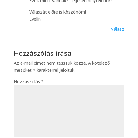
Ezek miért vannak? Teljesen helytelenek?
Válaszát előre is köszönöm!
Evelin
Válasz
Hozzászólás írása
Az e-mail címet nem tesszük közzé.
A kötelező
mezőket
*
karakterrel jelöltük
Hozzászólás
*