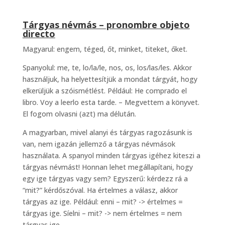
Tárgyas névmás – pronombre objeto
directo
Magyarul: engem, téged, őt, minket, titeket, őket.
Spanyolul: me, te, lo/la/le, nos, os, los/las/les. Akkor
használjuk, ha helyettesítjük a mondat tárgyát, hogy
elkerüljük a szóismétlést. Például: He comprado el
libro. Voy a leerlo esta tarde. – Megvettem a könyvet.
El fogom olvasni (azt) ma délután.
A magyarban, mivel alanyi és tárgyas ragozásunk is
van, nem igazán jellemző a tárgyas névmások
használata. A spanyol minden tárgyas igéhez kiteszi a
tárgyas névmást! Honnan lehet megállapítani, hogy
egy ige tárgyas vagy sem? Egyszerű: kérdezz rá a
“mit?” kérdőszóval. Ha értelmes a válasz, akkor
tárgyas az ige. Például: enni – mit? -> értelmes =
tárgyas ige. Síelni – mit? -> nem értelmes = nem
tárgyas ige.