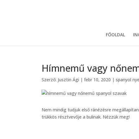
FŐOLDAL
IN
Hímnemű vagy nőnemű
Szerző:
Jusztin Ági
|
febr 10, 2020
|
spanyol ny
Nem mindig tudjuk első ránézésre megállapítan
trükkös résztvevője a bulinak. Nézzük meg!