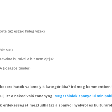
norte (az északi hideg vizek)
ehér sas)
vakra is, mivel a h-t nem ejtjük:
sA (jóságos tündér)
 besorolhatók valamelyik kategóriába? Írd meg kommentben!
ul, itt a neked való tananyag:
Megszólalok spanyolul minipak
ok érdekességet megtudhatsz a spanyol nyelvről és kultúráról