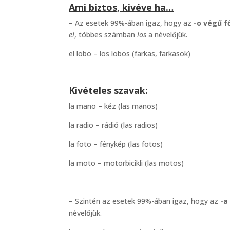
Ami biztos, kivéve ha…
– Az esetek 99%-ában igaz, hogy az
-o végű f
el
, többes számban
los
a névelőjük.
el lobo – los lobos (farkas, farkasok)
Kivételes szavak:
la mano – kéz (las manos)
la radio – rádió (las radios)
la foto – fénykép (las fotos)
la moto – motorbicikli (las motos)
– Szintén az esetek 99%-ában igaz, hogy az
-a
névelőjük.