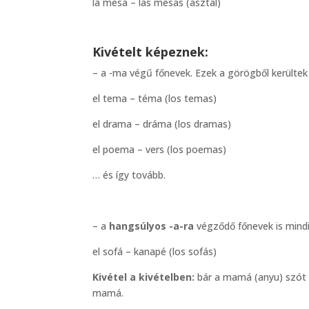
la mesa – las mesas (asztal)
Kivételt képeznek:
– a -ma végű főnevek. Ezek a görögből kerültek
el tema – téma (los temas)
el drama – dráma (los dramas)
el poema – vers (los poemas)
… és így tovább.
– a
hangsúlyos -a-ra
végződő főnevek is min
el sofá – kanapé (los sofás)
Kivétel a kivételben:
bár a mamá (anyu) szót 
mamá.