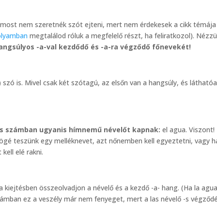
 most nem szeretnék szót ejteni, mert nem érdekesek a cikk témája
folyamban
megtalálod róluk a megfelelő részt, ha feliratkozol). Nézz
angsúlyos -a-val kezdődő és -a-ra végződő főnevekét!
) szó is. Mivel csak két szótagú, az elsőn van a hangsúly, és láthatóa
s számban ugyanis hímnemű névelőt kapnak:
el agua. Viszont!
mögé teszünk egy melléknevet, azt nőnemben kell egyeztetni, vagy h
ell elé rakni.
a kiejtésben összeolvadjon a névelő és a kezdő -a- hang. (Ha la agu
számban ez a veszély már nem fenyeget, mert a las névelő -s végződ