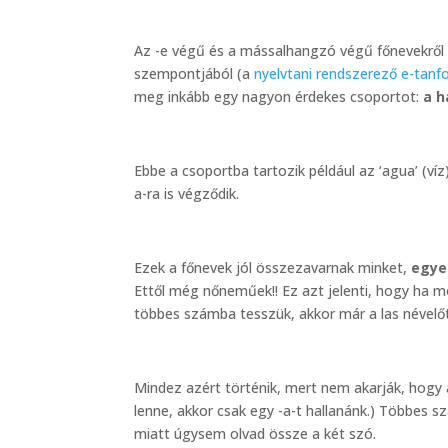
Az -e végű és a mássalhangzó végű főnevekről
szempontjából (a
nyelvtani rendszerező e-tan
meg inkább egy nagyon érdekes csoportot:
a h
Ebbe a csoportba tartozik például az ‘agua’ (víz
a-ra is végződik.
Ezek a főnevek jól összezavarnak minket,
egye
Ettől még nőneműek!! Ez azt jelenti, hogy ha 
többes számba tesszük, akkor már a las névelőt k
Mindez azért történik, mert nem akarják, hogy 
lenne, akkor csak egy -a-t hallanánk.) Többes 
miatt úgysem olvad össze a két szó.