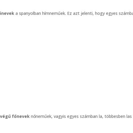
őnevek
a spanyolban hímneműek. Ez azt jelenti, hogy egyes számb
 végű főnevek
nőneműek, vagyis egyes számban la, többesben las