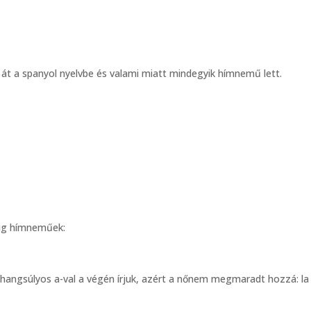
 át a spanyol nyelvbe és valami miatt mindegyik hímnemű lett.
dig hímneműek:
hangsúlyos a-val a végén írjuk, azért a nőnem megmaradt hozzá: la