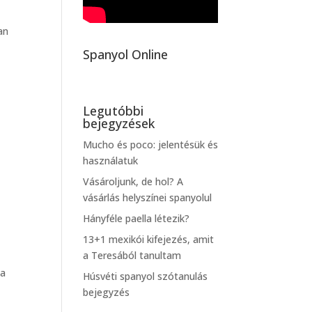
an
Spanyol Online
Legutóbbi
bejegyzések
Mucho és poco: jelentésük és
használatuk
Vásároljunk, de hol? A
vásárlás helyszínei spanyolul
Hányféle paella létezik?
13+1 mexikói kifejezés, amit
a Teresából tanultam
 a
Húsvéti spanyol szótanulás
bejegyzés