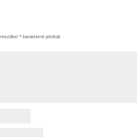
ő mezőket
*
karakterrel jelöltük