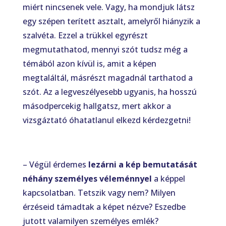
miért nincsenek vele. Vagy, ha mondjuk látsz
egy szépen terített asztalt, amelyről hiányzik a
szalvéta. Ezzel a trükkel egyrészt
megmutathatod, mennyi szót tudsz még a
témából azon kívül is, amit a képen
megtaláltál, másrészt magadnál tarthatod a
szót. Az a legveszélyesebb ugyanis, ha hosszú
másodpercekig hallgatsz, mert akkor a
vizsgáztató óhatatlanul elkezd kérdezgetni!
– Végül érdemes
lezárni a kép bemutatását
néhány személyes véleménnyel
a képpel
kapcsolatban. Tetszik vagy nem? Milyen
érzéseid támadtak a képet nézve? Eszedbe
jutott valamilyen személyes emlék?