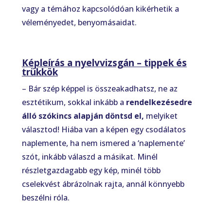
vagy a témához kapcsolódóan kikérhetik a
véleményedet, benyomásaidat.
Képleírás a nyelvvizsgán – tippek és
trükkök
– Bár szép képpel is összeakadhatsz, ne az
esztétikum, sokkal inkább a
rendelkezésedre
álló szókincs alapján döntsd el,
melyiket
választod! Hiába van a képen egy csodálatos
naplemente, ha nem ismered a ‘naplemente’
szót, inkább válaszd a másikat. Minél
részletgazdagabb egy kép, minél több
cselekvést ábrázolnak rajta, annál könnyebb
beszélni róla.