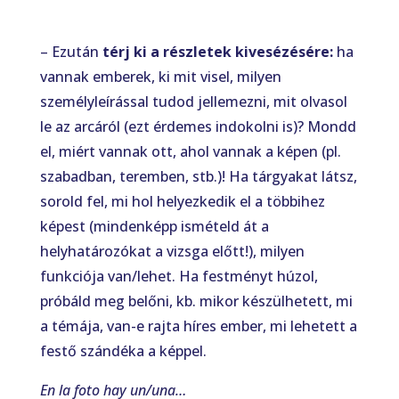
– Ezután
térj ki a részletek kivesézésére:
ha
vannak emberek, ki mit visel, milyen
személyleírással tudod jellemezni, mit olvasol
le az arcáról (ezt érdemes indokolni is)? Mondd
el, miért vannak ott, ahol vannak a képen (pl.
szabadban, teremben, stb.)! Ha tárgyakat látsz,
sorold fel, mi hol helyezkedik el a többihez
képest (mindenképp ismételd át a
helyhatározókat a vizsga előtt!), milyen
funkciója van/lehet. Ha festményt húzol,
próbáld meg belőni, kb. mikor készülhetett, mi
a témája, van-e rajta híres ember, mi lehetett a
festő szándéka a képpel.
En la foto hay un/una…