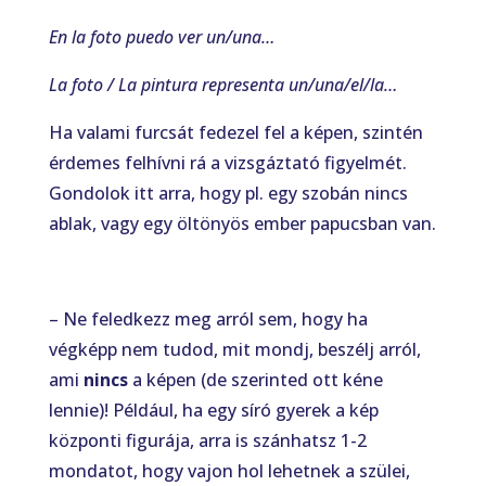
En la foto puedo ver un/una…
La foto / La pintura representa un/una/el/la…
Ha valami furcsát fedezel fel a képen, szintén
érdemes felhívni rá a vizsgáztató figyelmét.
Gondolok itt arra, hogy pl. egy szobán nincs
ablak, vagy egy öltönyös ember papucsban van.
– Ne feledkezz meg arról sem, hogy ha
végképp nem tudod, mit mondj, beszélj arról,
ami
nincs
a képen (de szerinted ott kéne
lennie)! Például, ha egy síró gyerek a kép
központi figurája, arra is szánhatsz 1-2
mondatot, hogy vajon hol lehetnek a szülei,