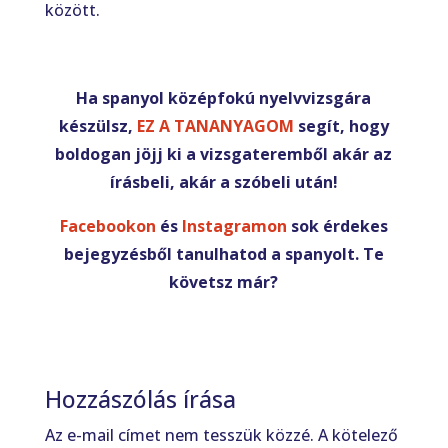
között.
Ha spanyol középfokú nyelvvizsgára
készülsz,
EZ A TANANYAGOM
segít, hogy
boldogan jöjj ki a vizsgateremből akár az
írásbeli, akár a szóbeli után!
Facebookon
és
Instagramon
sok érdekes
bejegyzésből tanulhatod a spanyolt. Te
követsz már?
Hozzászólás írása
Az e-mail címet nem tesszük közzé.
A kötelező