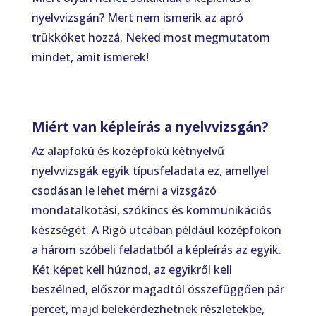
nyelvvizsgán? Mert nem ismerik az apró
trükköket hozzá. Neked most megmutatom
mindet, amit ismerek!
Miért van képleírás a nyelvvizsgán?
Az alapfokú és középfokú kétnyelvű
nyelvvizsgák egyik típusfeladata ez, amellyel
csodásan le lehet mérni a vizsgázó
mondatalkotási, szókincs és kommunikációs
készségét. A Rigó utcában például középfokon
a három szóbeli feladatból a képleírás az egyik.
Két képet kell húznod, az egyikről kell
beszélned, először magadtól összefüggően pár
percet, majd belekérdezhetnek részletekbe,