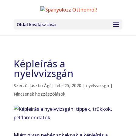
Oldal kiválasztása
Képleírás a
nyelvvizsgán
Szerző:
Jusztin Ági
|
febr 25, 2020
|
nyelvvizsga
|
Nincsenek hozzászólások
Miért olyan nehéz sokaknak a képleírás a