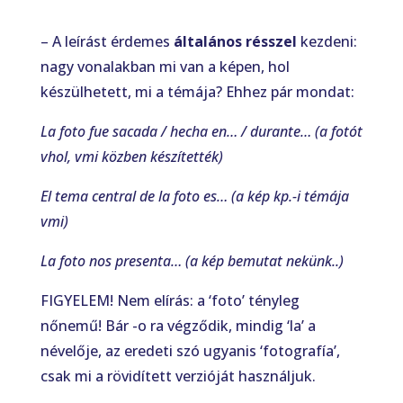
– A leírást érdemes
általános résszel
kezdeni:
nagy vonalakban mi van a képen, hol
készülhetett, mi a témája? Ehhez pár mondat:
La foto fue sacada / hecha en… / durante… (a fotót
vhol, vmi közben készítették)
El tema central de la foto es… (a kép kp.-i témája
vmi)
La foto nos presenta… (a kép bemutat nekünk..)
FIGYELEM! Nem elírás: a ‘foto’ tényleg
nőnemű! Bár -o ra végződik, mindig ‘la’ a
névelője, az eredeti szó ugyanis ‘fotografía’,
csak mi a rövidített verzióját használjuk.