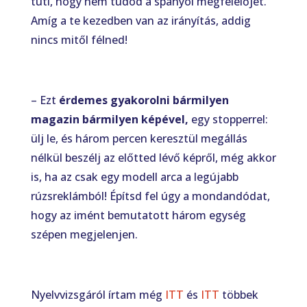
tuti, hogy nem tudod a spanyol megfelelőjét.
Amíg a te kezedben van az irányítás, addig
nincs mitől félned!
– Ezt
érdemes gyakorolni bármilyen
magazin bármilyen képével,
egy stopperrel:
ülj le, és három percen keresztül megállás
nélkül beszélj az előtted lévő képről, még akkor
is, ha az csak egy modell arca a legújabb
rúzsreklámból! Építsd fel úgy a mondandódat,
hogy az imént bemutatott három egység
szépen megjelenjen.
Nyelvvizsgáról írtam még
ITT
és
ITT
többek