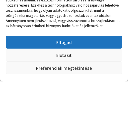
sütiket használunk az eszközinformációk tárolására és/vagy
hozzáférésére. Ezekhez a technológiákhoz való hozzájárulás lehetővé
teszi számunkra, hogy olyan adatokat dolgozzunk fel, mint a
böngészési magatartás vagy egyedi azonosítók ezen az oldalon.
Amennyiben nem járulsz hozzá, vagy visszavonod a hozzájárulásodat,
az hátrányosan érintheti bizonyos funkciókat és jellemzőket.
Legutóbbi bejegyzések
Elfogad
Mucho és poco: jelentésük és használatuk
Elutasít
Vásároljunk, de hol? A vásárlás helyszínei
Preferenciák megtekintése
spanyolul
Hányféle paella létezik?
13+1 mexikói kifejezés, amit a Teresából
tanultam
Húsvéti spanyol szótanulás bejegyzés