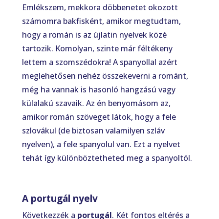
Emlékszem, mekkora döbbenetet okozott
számomra bakfisként, amikor megtudtam,
hogy a román is az újlatin nyelvek közé
tartozik. Komolyan, szinte már féltékeny
lettem a szomszédokra! A spanyollal azért
meglehetősen nehéz összekeverni a románt,
még ha vannak is hasonló hangzású vagy
külalakú szavaik. Az én benyomásom az,
amikor román szöveget látok, hogy a fele
szlovákul (de biztosan valamilyen szláv
nyelven), a fele spanyolul van. Ezt a nyelvet
tehát így különböztetheted meg a spanyoltól.
A portugál nyelv
Következzék a
portugál
. Két fontos eltérés a