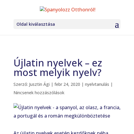
Oldal kiválasztása
Újlatin nyelvek – ez
most melyik nyelv?
Szerző:
Jusztin Ági
|
febr 24, 2020
|
nyelvtanulás
|
Nincsenek hozzászólások
Az újlatin nyelvek esetén kezdőknek néha