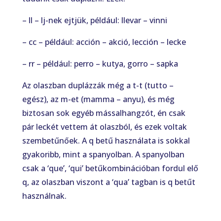
– ll – lj-nek ejtjük, például: llevar – vinni
– cc – például: acción – akció, lección – lecke
– rr – például: perro – kutya, gorro – sapka
Az olaszban duplázzák még a t-t (tutto –
egész), az m-et (mamma – anyu), és még
biztosan sok egyéb mássalhangzót, én csak
pár leckét vettem át olaszból, és ezek voltak
szembetűnőek. A q betű használata is sokkal
gyakoribb, mint a spanyolban. A spanyolban
csak a ‘que’, ‘qui’ betűkombinációban fordul elő
q, az olaszban viszont a ‘qua’ tagban is q betűt
használnak.