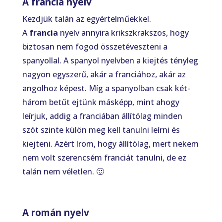
A francia nyelv
Kezdjük talán az egyértelműekkel.
A
francia
nyelv annyira krikszkrakszos, hogy
biztosan nem fogod összetéveszteni a
spanyollal. A spanyol nyelvben a kiejtés tényleg
nagyon egyszerű, akár a franciához, akár az
angolhoz képest. Míg a spanyolban csak két-
három betűt ejtünk másképp, mint ahogy
leírjuk, addig a franciában állítólag minden
szót szinte külön meg kell tanulni leírni és
kiejteni. Azért írom, hogy állítólag, mert nekem
nem volt szerencsém franciát tanulni, de ez
talán nem véletlen. 🙂
A román nyelv