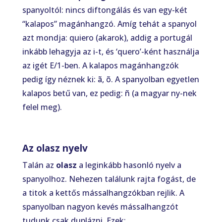
spanyoltól: nincs diftongálás és van egy-két
“kalapos” magánhangzó. Amíg tehát a spanyol
azt mondja: quiero (akarok), addig a portugál
inkább lehagyja az i-t, és ‘quero’-ként használja
az igét E/1-ben. A kalapos magánhangzók
pedig így néznek ki: ã, õ. A spanyolban egyetlen
kalapos betű van, ez pedig: ñ (a magyar ny-nek
felel meg).
Az olasz nyelv
Talán az
olasz
a leginkább hasonló nyelv a
spanyolhoz. Nehezen találunk rajta fogást, de
a titok a kettős mássalhangzókban rejlik. A
spanyolban nagyon kevés mássalhangzót
tudunk csak duplázni. Ezek: